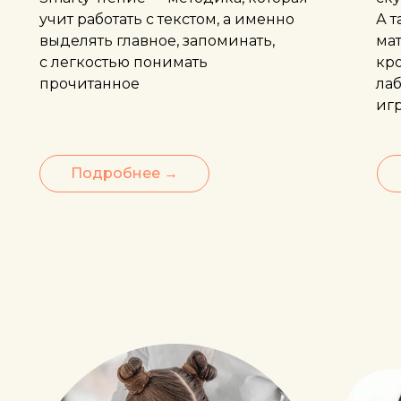
учит работать с текстом, а именно
А т
выделять главное, запоминать,
мат
с легкостью понимать
кр
прочитанное
ла
иг
Подробнее →