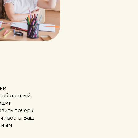
вки
зработанный
одик.
вить почерк,
дчивость. Ваш
анным