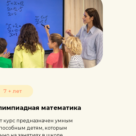
7 + лет
лимпиадная математика
от курс предназначен умным
способным детям, которым
чно на занятиях в школе.