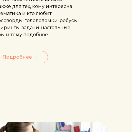
акже для тех, кому интересна
ематика и кто любит
оссворды-головоломки-ребусы-
биринты-задачи-настольные
ры и тому подобное
Подробнее →