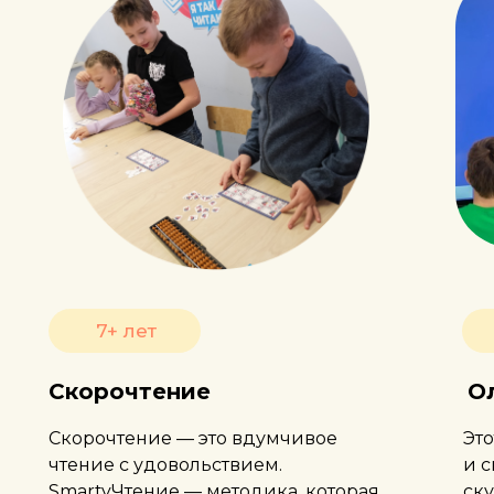
7+ лет
Скорочтение
О
Скорочтение — это вдумчивое
Эт
чтение с удовольствием.
и 
SmartyЧтение — методика, которая
ску