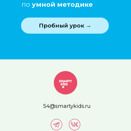
по
умной методике
Пробный урок →
54@smartykids.ru